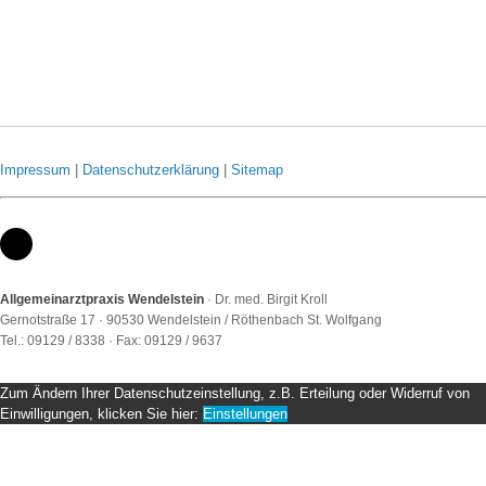
Impressum
|
Datenschutzerklärung
|
Sitemap
Allgemeinarztpraxis Wendelstein
· Dr. med. Birgit Kroll
Gernotstraße 17 · 90530 Wendelstein / Röthenbach St. Wolfgang
Tel.: 09129 / 8338 · Fax: 09129 / 9637
Zum Ändern Ihrer Datenschutzeinstellung, z.B. Erteilung oder Widerruf von
Einwilligungen, klicken Sie hier:
Einstellungen